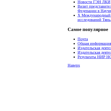
Новости ГЭН ЛКИ
Визит представите
Федерации в Научн
X Международный 
исследований Тян
Самое
популярное
Почта
Общая информаци
Издательская дея
Издательская дея
Результаты НИР НС
Наверх