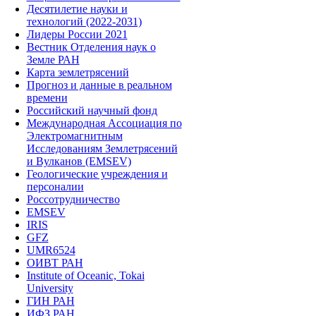
Десятилетие науки и
технологий (2022-2031)
Лидеры России 2021
Вестник Отделения наук о
Земле РАН
Карта землетрясений
Прогноз и данные в реальном
времени
Российский научный фонд
Международная Ассоциация по
Электромагнитным
Исследованиям Землетрясений
и Вулканов (EMSEV)
Геологические учреждения и
персоналии
Россотрудничество
EMSEV
IRIS
GFZ
UMR6524
ОИВТ РАН
Institute of Oceanic, Tokai
University
ГИН РАН
ИФЗ РАН