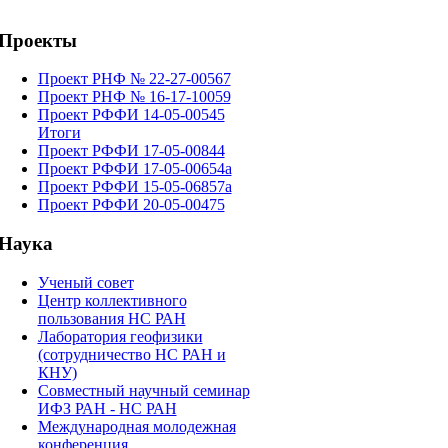
Проекты
Проект РНФ № 22-27-00567
Проект РНФ № 16-17-10059
Проект РФФИ 14-05-00545
Итоги
Проект РФФИ 17-05-00844
Проект РФФИ 17-05-00654а
Проект РФФИ 15-05-06857а
Проект РФФИ 20-05-00475
Наука
Ученый совет
Центр коллективного
пользования НС РАН
Лаборатория геофизики
(сотрудничество НС РАН и
КНУ)
Cовместный научный семинар
ИФЗ РАН - НС РАН
Международная молодежная
конференция