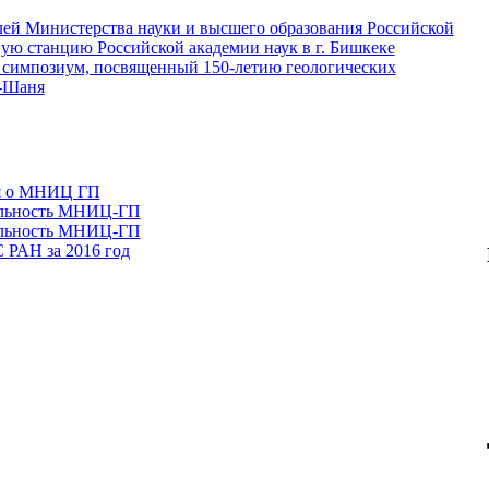
лей Министерства науки и высшего образования Российской
ую станцию Российской академии наук в г. Бишкеке
симпозиум, посвященный 150-летию геологических
ь-Шаня
я о МНИЦ ГП
тельность МНИЦ-ГП
тельность МНИЦ-ГП
 РАН за 2016 год