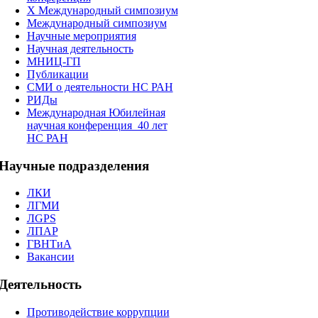
X Международный симпозиум
Международный симпозиум
Научные мероприятия
Научная деятельность
МНИЦ-ГП
Публикации
СМИ о деятельности НС РАН
РИДы
Международная Юбилейная
научная конференция_40 лет
НС РАН
Научные
подразделения
ЛКИ
ЛГМИ
ЛGPS
ЛПАР
ГВНТиА
Вакансии
Деятельность
Противодействие коррупции