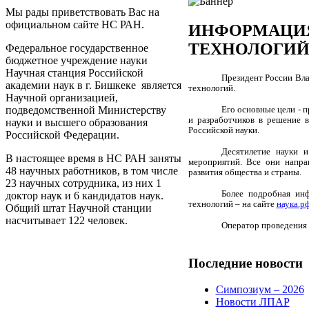
Мы рады приветствовать Вас на
официальном сайте НС РАН.
ИНФОРМАЦИЯ
ТЕХНОЛОГИЙ
Федеральное государственное
бюджетное учреждение науки
Научная станция Российской
Президент России Вла
академии наук в г. Бишкеке является
технологий.
Научной организацией,
Его основные цели - 
подведомственной Министерству
и разработчиков в решение 
науки и высшего образования
Российской науки.
Российской Федерации.
Десятилетие науки и
В настоящее время в НС РАН заняты
мероприятий. Все они напра
48 научных работников, в том числе
развития общества и страны.
23 научных сотрудника, из них 1
Более подробная инф
доктор наук и 6 кандидатов наук.
технологий – на сайте
наука.р
Общий штат Научной станции
насчитывает 122 человек.
Оператор проведения 
Последние
новости
Симпозиум – 2026
Новости ЛПАР