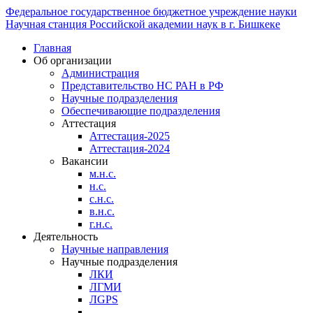
Федеральное государственное бюджетное учреждение науки
Научная станция Российской академии наук в г. Бишкеке
Главная
Об организации
Администрация
Представительство НС РАН в РФ
Научные подразделения
Обеспечивающие подразделения
Аттестация
Аттестация-2025
Аттестация-2024
Вакансии
м.н.с.
н.с.
с.н.с.
в.н.с.
г.н.с.
Деятельность
Научные направления
Научные подразделения
ЛКИ
ЛГМИ
ЛGPS