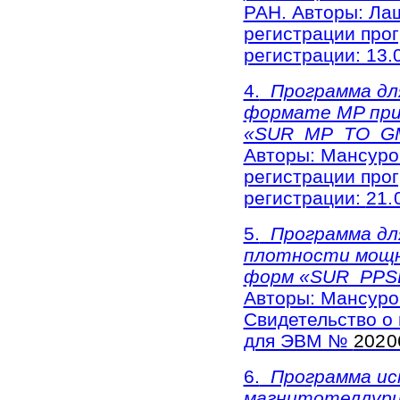
РАН. Авторы: Лаш
регистрации пр
регистрации: 13.0
4.
Программа для
формате MP при 
«SUR_MP_TO_GM
Авторы: Мансуров
регистрации пр
регистрации:
21.
5.
Программа дл
плотности мощн
форм «SUR_PPSD
Авторы: Мансуров
Свидетельство о
для ЭВМ №
2020
6.
Программа ис
магнитотеллури