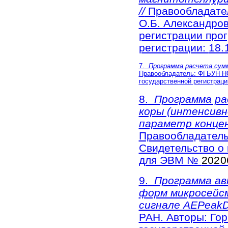
//
Правообладател
О.Б. Александров
регистрации пр
регистрации:
18.
7.
Программа расчета сумм
Правообладатель: ФГБУН НС
государственной регистра
8.
Программа ра
коры (интенсив
параметр конце
Правообладатель
Свидетельство о
для ЭВМ №
2020
9.
Программа авт
форм микросейсм
сигнале AEPeakDe
РАН. Авторы: Гор