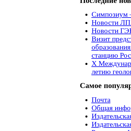
Последние
нов
Симпозиум 
Новости Л
Новости Г
Визит предс
образования
станцию Рос
X Междунар
летию геоло
Самое
популя
Почта
Общая инфо
Издательск
Издательск