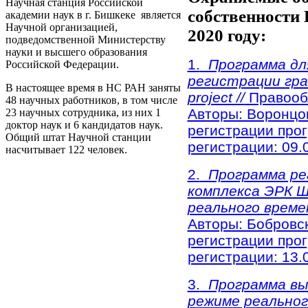
Научная станция Российской
собственности
академии наук в г. Бишкеке является
Научной организацией,
2020 году:
подведомственной Министерству
науки и высшего образования
1.
Программа для
Российской Федерации.
регистрации гра
В настоящее время в НС РАН заняты
project //
Правооб
48 научных работников, в том числе
Авторы: Воронцов
23 научных сотрудника, из них 1
доктор наук и 6 кандидатов наук.
регистрации про
Общий штат Научной станции
регистрации: 09.0
насчитывает 122 человек.
2.
Программа рег
комплекса ЭРК Ш
реального времен
Авторы: Бобровск
регистрации про
регистрации: 13.0
3.
Программа выч
режиме реальног