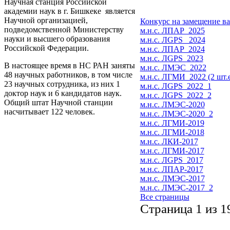
Научная станция Российской
академии наук в г. Бишкеке является
Научной организацией,
Конкурс на замещение в
подведомственной Министерству
м.н.с. ЛПАР_2025
науки и высшего образования
м.н.с. ЛGPS _2024
Российской Федерации.
м.н.с. ЛПАР_2024
м.н.с. ЛGPS_2023
В настоящее время в НС РАН заняты
м.н.с. ЛМЭС_2022
48 научных работников, в том числе
м.н.с. ЛГМИ_2022 (2 шт.
23 научных сотрудника, из них 1
м.н.с. ЛGPS_2022_1
доктор наук и 6 кандидатов наук.
м.н.с. ЛGPS_2022_2
Общий штат Научной станции
м.н.с. ЛМЭС-2020
насчитывает 122 человек.
м.н.с. ЛМЭС-2020_2
м.н.с. ЛГМИ-2019
м.н.с. ЛГМИ-2018
м.н.с. ЛКИ-2017
м.н.с. ЛГМИ-2017
м.н.с. ЛGPS_2017
м.н.с. ЛПАР-2017
м.н.с. ЛМЭС-2017
м.н.с. ЛМЭС-2017_2
Все страницы
Страница 1 из 1