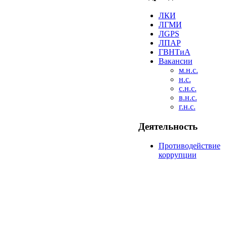
ЛКИ
ЛГМИ
ЛGPS
ЛПАР
ГВНТиА
Вакансии
м.н.с.
н.с.
с.н.с.
в.н.с.
г.н.с.
Деятельность
Противодействие
коррупции