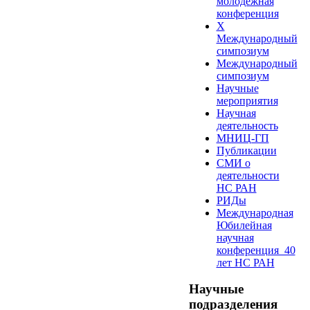
молодежная
конференция
X
Международный
симпозиум
Международный
симпозиум
Научные
мероприятия
Научная
деятельность
МНИЦ-ГП
Публикации
СМИ о
деятельности
НС РАН
РИДы
Международная
Юбилейная
научная
конференция_40
лет НС РАН
Научные
подразделения