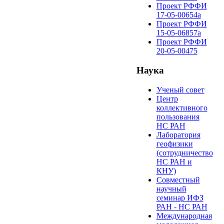
Проект РФФИ
17-05-00654а
Проект РФФИ
15-05-06857а
Проект РФФИ
20-05-00475
Наука
Ученый совет
Центр
коллективного
пользования
НС РАН
Лаборатория
геофизики
(сотрудничество
НС РАН и
КНУ)
Cовместный
научный
семинар ИФЗ
РАН - НС РАН
Международная